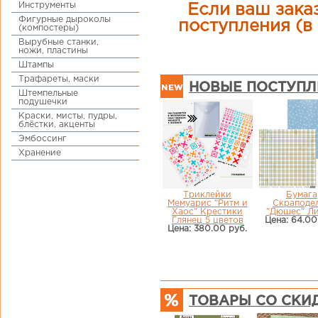
Инструменты
Если ваш заказ
Фигурные дыроколы
поступления (в 
(компостеры)
Вырубные станки,
ножи, пластины
Штампы
Трафареты, маски
НОВЫЕ ПОСТУПЛ
Штемпельные
подушечки
Краски, мисты, пудры,
блёстки, акценты
Эмбоссинг
Хранение
Триклейки
Бумага
Мемуарис "Ритм и
Скраподе
Хаос" Крестики
"Дюшес" Ли
Глянец 5 цветов
Цена: 64.00
Цена: 380.00 руб.
ТОВАРЫ СО СКИ