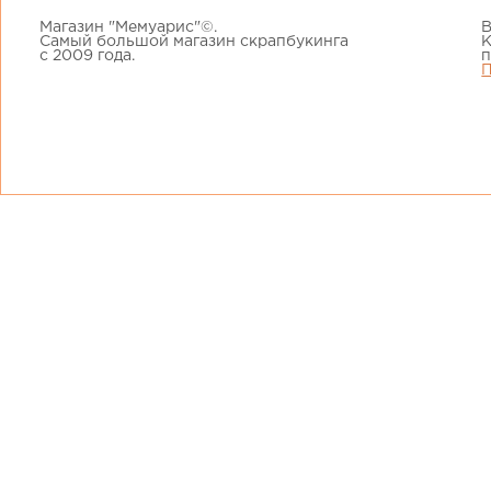
Магазин "Мемуарис"©.
В
Самый большой магазин скрапбукинга
К
с 2009 года.
п
П