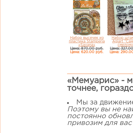
Набор высечек из
Набор шта
пластика Stamperia
Agiart "Са
«Savana»
смелому
Цена: 870.00 руб.
Цена: 327.00
Цена: 620.00 руб.
Цена: 290.00
«Мемуарис» - м
точнее, горазд
Мы за движени
Поэтому вы не на
постоянно обнов
привозим для вас