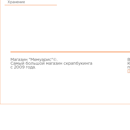
Хранение
Магазин "Мемуарис"©.
В
Самый большой магазин скрапбукинга
К
с 2009 года.
п
П