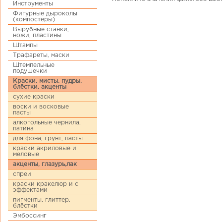
Инструменты
Фигурные дыроколы
(компостеры)
Вырубные станки,
ножи, пластины
Штампы
Трафареты, маски
Штемпельные
подушечки
Краски, мисты, пудры,
блёстки, акценты
сухие краски
воски и восковые
пасты
алкогольные чернила,
патина
для фона, грунт, пасты
краски акриловые и
меловые
акценты, глазурь,лак
спреи
краски кракелюр и с
эффектами
пигменты, глиттер,
блёстки
Эмбоссинг