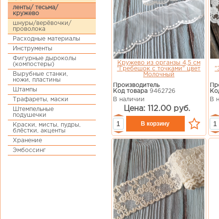
ленты/ тесьма/
кружево
шнуры/верёвочки/
проволока
Расходные материалы
Инструменты
Фигурные дыроколы
Кружево из органзы 4,5 см
(компостеры)
"Гребешок с точками" цвет
"
Вырубные станки,
Молочный
ножи, пластины
Производитель
Пр
Штампы
Код товара
9462726
Ко
В наличии
В 
Трафареты, маски
Цена: 112.00 руб.
Штемпельные
подушечки
Краски, мисты, пудры,
блёстки, акценты
Хранение
Эмбоссинг