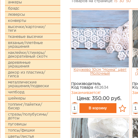
Товаров на странице:
15
30
50
анкеры
брадс
люверсы
конверты
высечки/карточки/
теги
тканевые высечки
вязаные/плетёные
украшения
наклейки/стикеры/
декоративный скотч
деревянные
украшения
Кружево 10см "Нонна" цвет
декор из пластика/
Молочный
г
гипса
металлические
Производитель
Пр
украшения/подвески
Код товара
462634
Ко
чипборд
Заканчивается!
За
Цена: 350.00 руб.
шейкеры
топпинг/пайетки/
бисер
стразы/полубусины/
дотсы
пуговицы
топсы/фишки
цветы/листья