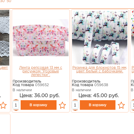
30
50
цвет
Лента репсовая 13 мм с
Резинка для блокнотов 15 мм,
Р
рисунком "Розовые
цвет белый с бабочками.
ц
лепестки".
Производитель
Производитель
П
Код товара
059652
Код товара
059638
К
В наличии
В наличии
В
.
Цена: 36.00 руб.
Цена: 45.00 руб.