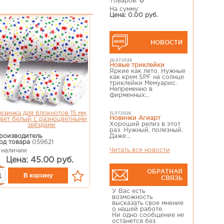
Товаров:
0
На сумму:
Цена: 0.00 руб.
НОВОСТИ
26.07.2026
Новые триклейки
Яркие как лето, Нужные
как крем SPF на солнце
триклейки Мемуарис.
Непременно в
фирменных...
езинка для блокнотов 15 мм,
15.07.2026
Новинки Агиарт
вет белый с разноцветными
Хороший релиз в этот
звёздами
раз. Нужный, полезный.
роизводитель
Даже...
од товара
059621
Читать все новости
 наличии
Цена: 45.00 руб.
ОБРАТНАЯ
СВЯЗЬ
У Вас есть
возможность
высказать свое мнение
о нашей работе.
Ни одно сообщение не
останется без