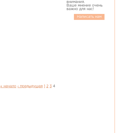
внимания.
Ваше мнение очень
важно для нас!
Написать нам
« начало
‹ предыдущая
1
2
3
4