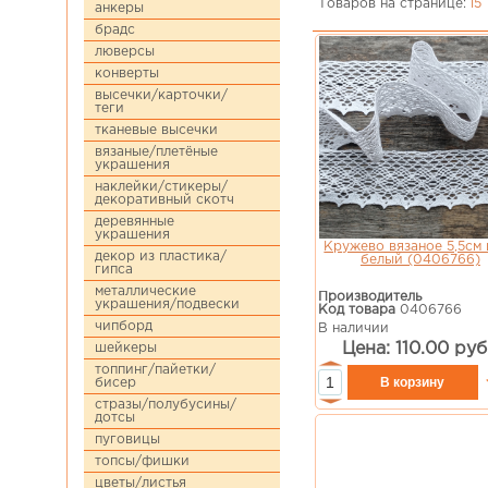
Товаров на странице:
15
анкеры
брадс
люверсы
конверты
высечки/карточки/
теги
тканевые высечки
вязаные/плетёные
украшения
наклейки/стикеры/
декоративный скотч
деревянные
украшения
Кружево вязаное 5,5см 
декор из пластика/
белый (0406766)
гипса
металлические
Производитель
украшения/подвески
Код товара
0406766
чипборд
В наличии
Цена: 110.00 руб
шейкеры
топпинг/пайетки/
бисер
стразы/полубусины/
дотсы
пуговицы
топсы/фишки
цветы/листья