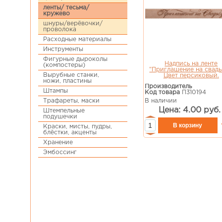
ленты/ тесьма/
кружево
шнуры/верёвочки/
проволока
Расходные материалы
Инструменты
Фигурные дыроколы
Надпись на ленте
(компостеры)
"Приглашение на свадь
Вырубные станки,
Цвет персиковый.
ножи, пластины
Производитель
Штампы
Код товара
П310194
В наличии
Трафареты, маски
Цена: 4.00 руб.
Штемпельные
подушечки
Краски, мисты, пудры,
блёстки, акценты
Хранение
Эмбоссинг