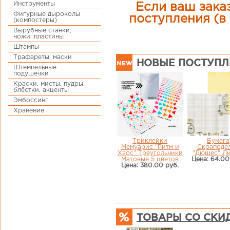
Инструменты
Если ваш заказ
Фигурные дыроколы
поступления (в 
(компостеры)
Вырубные станки,
ножи, пластины
Штампы
Трафареты, маски
НОВЫЕ ПОСТУПЛ
Штемпельные
подушечки
Краски, мисты, пудры,
блёстки, акценты
Эмбоссинг
Хранение
Триклейки
Бумага
Мемуарис "Ритм и
Скраподе
Хаос" Треугольники
"Дюшес" Ли
Матовые 5 цветов
Цена: 64.00
Цена: 380.00 руб.
ТОВАРЫ СО СКИ