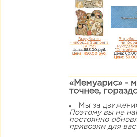
Вырубка из
Вырубка 
чипборда Stamperia
чипборд
«Klimt»
Рукоделу
Цена: 583.00 руб.
"Сертифика
Цена: 450.00 руб.
Цена: 60.00
Цена: 30.00
«Мемуарис» - м
точнее, горазд
Мы за движени
Поэтому вы не на
постоянно обнов
привозим для вас