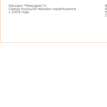
Магазин "Мемуарис"©.
В
Самый большой магазин скрапбукинга
К
с 2009 года.
п
П