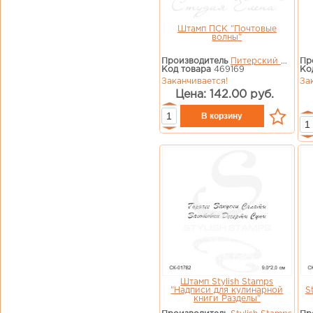
Штамп ПСК "Почтовые
волны"
Производитель
Питерский Скрап Клуб
Пр
Код товара
469169
Ко
Заканчивается!
За
Цена: 142.00 руб.
Штамп Stylish Stamps
"Надписи для кулинарной
S
книги Разделы"