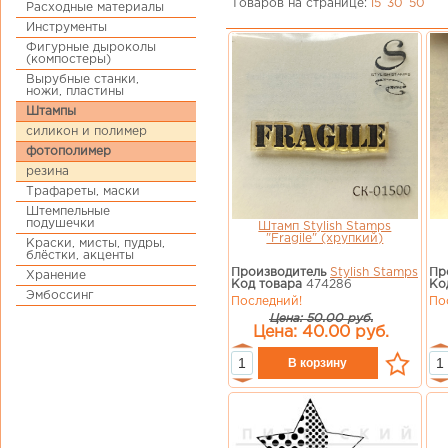
Товаров на странице:
15
30
50
Расходные материалы
Инструменты
Фигурные дыроколы
(компостеры)
Вырубные станки,
ножи, пластины
Штампы
силикон и полимер
фотополимер
резина
Трафареты, маски
Штемпельные
подушечки
Штамп Stylish Stamps
"Fragile" (хрупкий)
Краски, мисты, пудры,
блёстки, акценты
Производитель
Stylish Stamps
Пр
Хранение
Код товара
474286
Ко
Эмбоссинг
Последний!
По
Цена: 50.00 руб.
Цена: 40.00 руб.