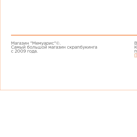
Магазин "Мемуарис"©.
В
Самый большой магазин скрапбукинга
К
с 2009 года.
п
П