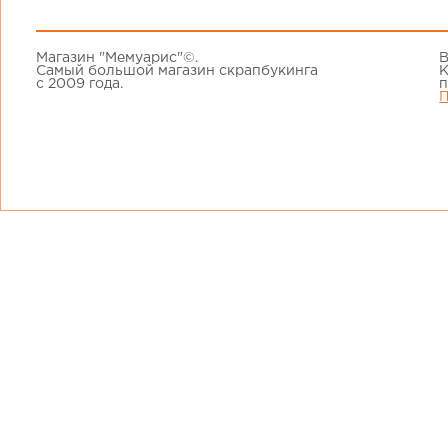
Магазин "Мемуарис"©.
В
Самый большой магазин скрапбукинга
К
с 2009 года.
п
П