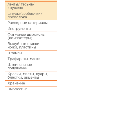
ленты/ тесьма/
кружево
шнуры/верёвочки/
проволока
Расходные материалы
Инструменты
Фигурные дыроколы
(компостеры)
Вырубные станки,
ножи, пластины
Штампы
Трафареты, маски
Штемпельные
подушечки
Краски, мисты, пудры,
блёстки, акценты
Хранение
Эмбоссинг