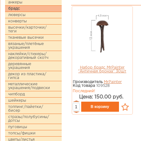
анкеры
брадс
люверсы
конверты
высечки/карточки/
теги
тканевые высечки
вязаные/плетёные
украшения
наклейки/стикеры/
декоративный скотч
деревянные
Набор брадс MrPainter
украшения
"Античная бронза" 30шт
декор из пластика/
гипса
Производитель
MrPainter
металлические
Код товара
109528
украшения/подвески
Последний!
чипборд
Цена: 150.00 руб.
шейкеры
топпинг/пайетки/
бисер
стразы/полубусины/
дотсы
пуговицы
топсы/фишки
цветы/листья