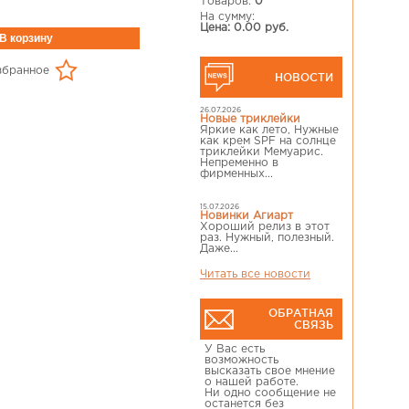
Товаров:
0
На сумму:
Цена: 0.00 руб.
збранное
НОВОСТИ
26.07.2026
Новые триклейки
Яркие как лето, Нужные
как крем SPF на солнце
триклейки Мемуарис.
Непременно в
фирменных...
15.07.2026
Новинки Агиарт
Хороший релиз в этот
раз. Нужный, полезный.
Даже...
Читать все новости
ОБРАТНАЯ
СВЯЗЬ
У Вас есть
возможность
высказать свое мнение
о нашей работе.
Ни одно сообщение не
останется без