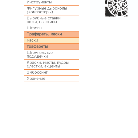
Инструменты
Фигурные дыроколы
(компостеры)
Вырубные станки,
ножи, пластины
Штампы
Трафареты, маски
маски
трафареты
Штемпельные
подушечки
Краски, мисты, пудры,
блёстки, акценты
Эмбоссинг
Хранение