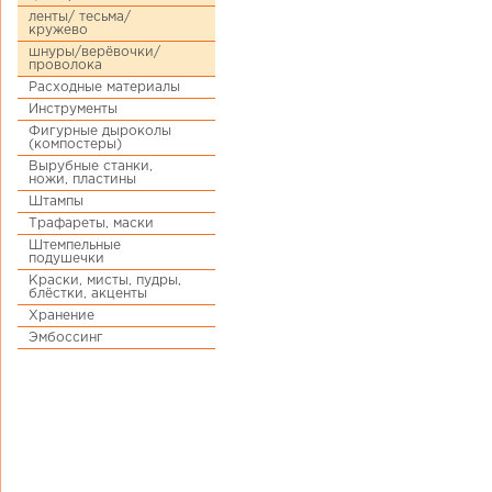
ленты/ тесьма/
кружево
шнуры/верёвочки/
проволока
Расходные материалы
Инструменты
Фигурные дыроколы
(компостеры)
Вырубные станки,
ножи, пластины
Штампы
Трафареты, маски
Штемпельные
подушечки
Краски, мисты, пудры,
блёстки, акценты
Хранение
Эмбоссинг