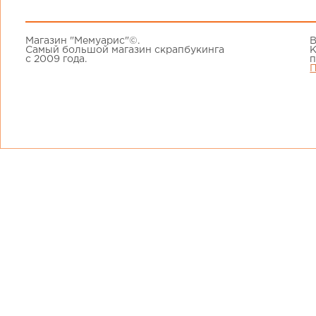
Магазин "Мемуарис"©.
В
Самый большой магазин скрапбукинга
К
с 2009 года.
п
П