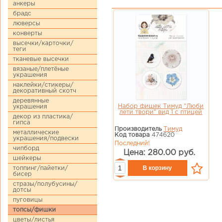
анкеры
брадс
люверсы
конверты
высечки/карточки/
теги
тканевые высечки
вязаные/плетёные
украшения
наклейки/стикеры/
декоративный скотч
деревянные
Набор фишек Тимуд "Люби
украшения
лети твори" вид 1 с птицей
декор из пластика/
гипса
Производитель
Тимуд
металлические
Код товара
474620
украшения/подвески
Последний!
чипборд
Цена: 280.00 руб.
шейкеры
топпинг/пайетки/
бисер
стразы/полубусины/
дотсы
пуговицы
топсы/фишки
цветы/листья