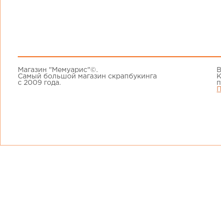
Магазин "Мемуарис"©.
В
Самый большой магазин скрапбукинга
К
с 2009 года.
п
П