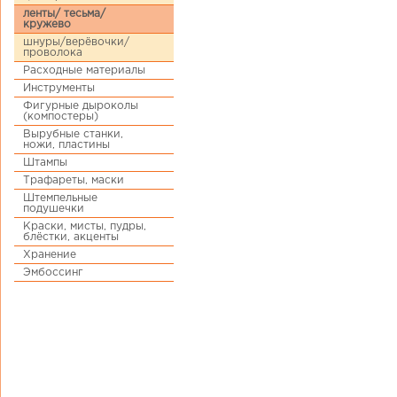
ленты/ тесьма/
кружево
шнуры/верёвочки/
проволока
Расходные материалы
Инструменты
Фигурные дыроколы
(компостеры)
Вырубные станки,
ножи, пластины
Штампы
Трафареты, маски
Штемпельные
подушечки
Краски, мисты, пудры,
блёстки, акценты
Хранение
Эмбоссинг