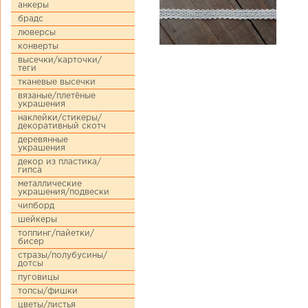
анкеры
брадс
люверсы
конверты
высечки/карточки/
теги
тканевые высечки
вязаные/плетёные
украшения
наклейки/стикеры/
декоративный скотч
деревянные
украшения
декор из пластика/
гипса
металлические
украшения/подвески
чипборд
шейкеры
топпинг/пайетки/
бисер
стразы/полубусины/
дотсы
пуговицы
топсы/фишки
цветы/листья