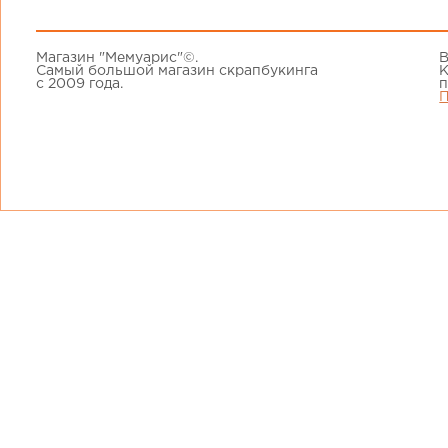
Магазин "Мемуарис"©.
В
Самый большой магазин скрапбукинга
К
с 2009 года.
п
П