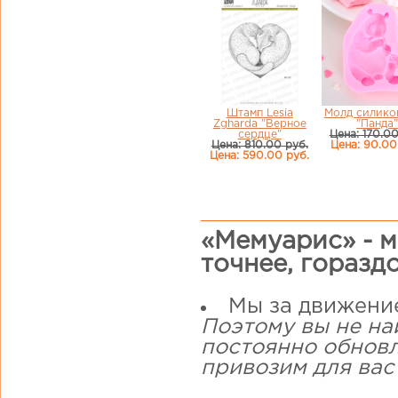
Штамп Lesia
Молд силико
Zgharda "Верное
"Панда
сердце"
Цена: 170.00
Цена: 810.00 руб.
Цена: 90.00
Цена: 590.00 руб.
«Мемуарис» - м
точнее, горазд
Мы за движени
Поэтому вы не на
постоянно обнов
привозим для вас