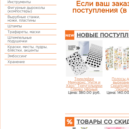
Инструменты
Если ваш заказ
Фигурные дыроколы
поступления (в 
(компостеры)
Вырубные станки,
ножи, пластины
Штампы
Трафареты, маски
НОВЫЕ ПОСТУПЛ
Штемпельные
подушечки
Краски, мисты, пудры,
блёстки, акценты
Эмбоссинг
Хранение
Триклейки
Полосы д
Мемуарис "Ритм и
вырезан
Хаос" Треугольники
Скраподе
Глянец Чёрный
"Дюшес
Цена: 380.00 руб.
Цена: 140.00
ТОВАРЫ СО СКИ