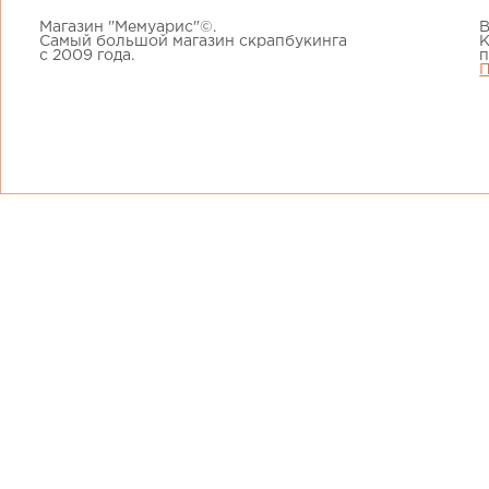
Магазин "Мемуарис"©.
В
Самый большой магазин скрапбукинга
К
с 2009 года.
п
П