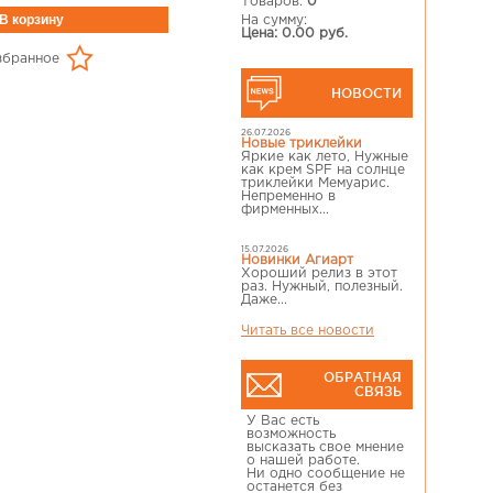
Товаров:
0
На сумму:
Цена: 0.00 руб.
збранное
НОВОСТИ
26.07.2026
Новые триклейки
Яркие как лето, Нужные
как крем SPF на солнце
триклейки Мемуарис.
Непременно в
фирменных...
15.07.2026
Новинки Агиарт
Хороший релиз в этот
раз. Нужный, полезный.
Даже...
Читать все новости
ОБРАТНАЯ
СВЯЗЬ
У Вас есть
возможность
высказать свое мнение
о нашей работе.
Ни одно сообщение не
останется без