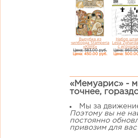
Вырубка из
Набор шта
чипборда Stamperia
Lesia Zgharda
«Klimt»
с игрушка
Цена: 583.00 руб.
Цена: 960.0
Цена: 450.00 руб.
Цена: 500.0
«Мемуарис» - м
точнее, горазд
Мы за движени
Поэтому вы не на
постоянно обнов
привозим для вас