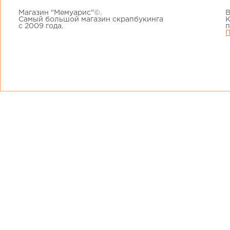
Магазин "Мемуарис"©.
В
Самый большой магазин скрапбукинга
К
с 2009 года.
п
П