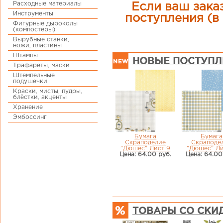
Расходные материалы
Если ваш заказ
Инструменты
поступления (в 
Фигурные дыроколы
(компостеры)
Вырубные станки,
ножи, пластины
Штампы
НОВЫЕ ПОСТУПЛ
Трафареты, маски
Штемпельные
подушечки
Краски, мисты, пудры,
блёстки, акценты
Хранение
Эмбоссинг
Бумага
Бумага
Скраподелие
Скраподе
"Дюшес" Лист 9
"Дюшес" Ли
Цена: 64.00 руб.
Цена: 64.00
ТОВАРЫ СО СКИ