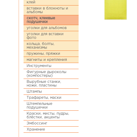
клей
вставки в блокноты и
альбомы
скотч, клеевые
подушечки
уголки для альбомов
уголки для вставки
фото
кольца, болты,
механизмы
пружины, пряжки
магниты и крепления
Инструменты
Фигурные дыроколы
(компостеры)
Вырубные станки,
ножи, пластины
Штампы
Трафареты, маски
Штемпельные
подушечки
Краски, мисты, пудры,
блёстки, акценты
Эмбоссинг
Хранение