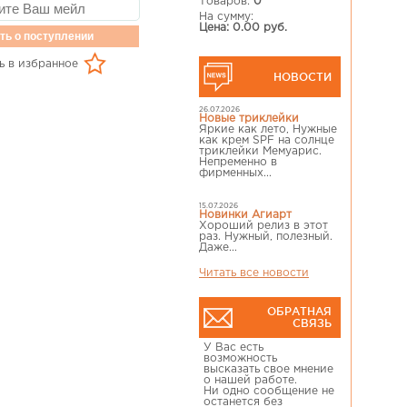
Товаров:
0
На сумму:
Цена: 0.00 руб.
ть о поступлении
ь в избранное
НОВОСТИ
26.07.2026
Новые триклейки
Яркие как лето, Нужные
как крем SPF на солнце
триклейки Мемуарис.
Непременно в
фирменных...
15.07.2026
Новинки Агиарт
Хороший релиз в этот
раз. Нужный, полезный.
Даже...
Читать все новости
ОБРАТНАЯ
СВЯЗЬ
У Вас есть
возможность
высказать свое мнение
о нашей работе.
Ни одно сообщение не
останется без