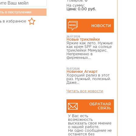
Товаров:
0
На сумму:
Цена: 0.00 руб.
ть о поступлении
ь в избранное
НОВОСТИ
26.07.2026
Новые триклейки
Яркие как лето, Нужные
как крем SPF на солнце
триклейки Мемуарис.
Непременно в
фирменных...
15.07.2026
Новинки Агиарт
Хороший релиз в этот
раз. Нужный, полезный.
Даже...
Читать все новости
ОБРАТНАЯ
СВЯЗЬ
У Вас есть
возможность
высказать свое мнение
о нашей работе.
Ни одно сообщение не
останется без