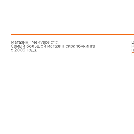
Магазин "Мемуарис"©.
В
Самый большой магазин скрапбукинга
К
с 2009 года.
п
П