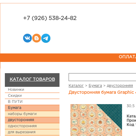
+7 (926) 538-24-82
ОПЛАТ
КАТАЛОГ ТОВАРОВ
Каталог
>
Бумага
>
двусторонняя
Новинки
Двусторонняя бумага Graphic 
Скидки
В ПУТИ
30,5 
Бумага
наборы бумаги
Ката
двусторонняя
Прои
Код 
односторонняя
для вырезания