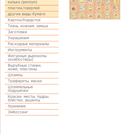
калька (веллум)
пластик/оверлей
другие виды бумаги
Картон/Кардсток
Ткань, кожзам, замша
Заготовки
Украшения
Расходные материалы
Инструменты
Фигурные дыроколы
(компостеры)
Вырубные станки,
ножи, пластины
Штампы
Трафареты, маски
Штемпельные
подушечки
Краски, мисты, пудры,
блёстки, акценты
Хранение
Эмбоссинг