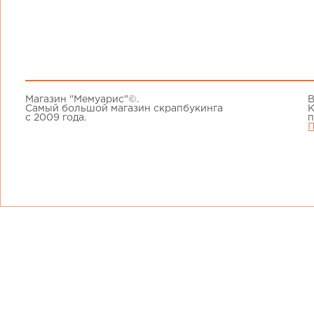
Магазин "Мемуарис"©.
В
Самый большой магазин скрапбукинга
К
с 2009 года.
п
П