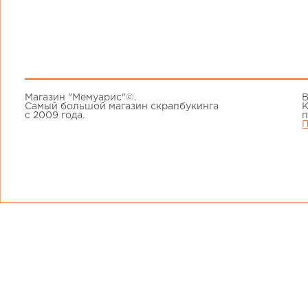
Магазин "Мемуарис"©.
В
Самый большой магазин скрапбукинга
К
с 2009 года.
п
П