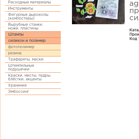
Расходные материалы
ag
Инструменты
пр
Фигурные дыроколы
си
(компостеры)
Вырубные станки,
ножи, пластины
Ката
Прои
Штампы
Код 
силикон и полимер
фотополимер
резина
Трафареты, маски
Штемпельные
подушечки
Краски, мисты, пудры,
блёстки, акценты
Хранение
Эмбоссинг