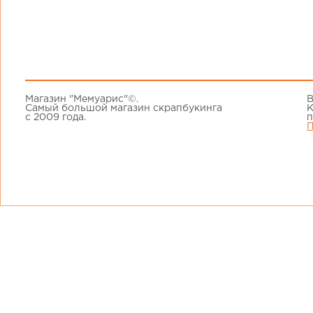
Магазин "Мемуарис"©.
В
Самый большой магазин скрапбукинга
К
с 2009 года.
п
П