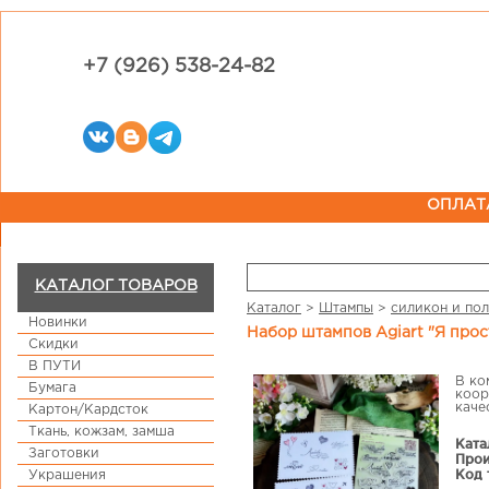
+7 (926) 538-24-82
ОПЛАТ
КАТАЛОГ ТОВАРОВ
Каталог
>
Штампы
>
силикон и по
Новинки
Набор штампов Agiart "Я про
Скидки
В ПУТИ
В ко
Бумага
коор
каче
Картон/Кардсток
Ткань, кожзам, замша
Ката
Заготовки
Прои
Код 
Украшения