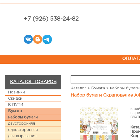
+7 (926) 538-24-82
ОПЛАТ
КАТАЛОГ ТОВАРОВ
Каталог
>
Бумага
>
наборы бумаги
Новинки
Набор бумаги Скраподелие А
Скидки
В ПУТИ
в на
Бумага
выре
плот
наборы бумаги
двусторонняя
Ката
односторонняя
Прои
Код 
для вырезания