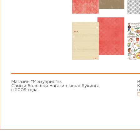
Магазин "Мемуарис"©.
В
Самый большой магазин скрапбукинга
К
с 2009 года.
п
П