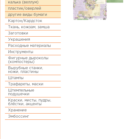
калька (веллум)
пластик/оверлей
другие виды бумаги
Картон/Кардсток
Ткань, кожзам, замша
Заготовки
Украшения
Расходные материалы
Инструменты
Фигурные дыроколы
(компостеры)
Вырубные станки,
ножи, пластины
Штампы
Трафареты, маски
Штемпельные
подушечки
Краски, мисты, пудры,
блёстки, акценты
Хранение
Эмбоссинг