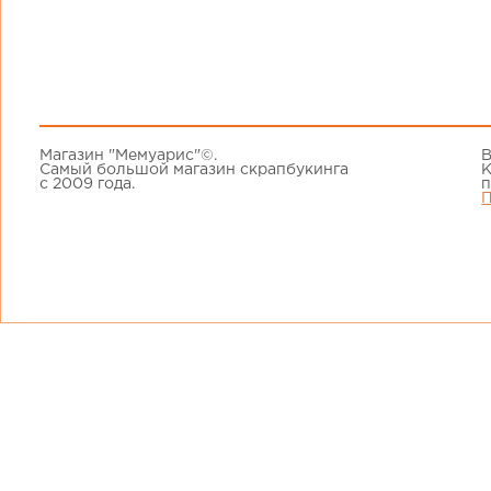
Магазин "Мемуарис"©.
В
Самый большой магазин скрапбукинга
К
с 2009 года.
п
П