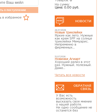
Товаров:
0
На сумму:
Цена: 0.00 руб.
ть о поступлении
ь в избранное
НОВОСТИ
26.07.2026
Новые триклейки
Яркие как лето, Нужные
как крем SPF на солнце
триклейки Мемуарис.
Непременно в
фирменных...
15.07.2026
Новинки Агиарт
Хороший релиз в этот
раз. Нужный, полезный.
Даже...
Читать все новости
ОБРАТНАЯ
СВЯЗЬ
У Вас есть
возможность
высказать свое мнение
о нашей работе.
Ни одно сообщение не
останется без