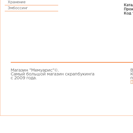
Хранение
Ката
Эмбоссинг
Прои
Код 
Магазин "Мемуарис"©.
В
Самый большой магазин скрапбукинга
К
с 2009 года.
п
П