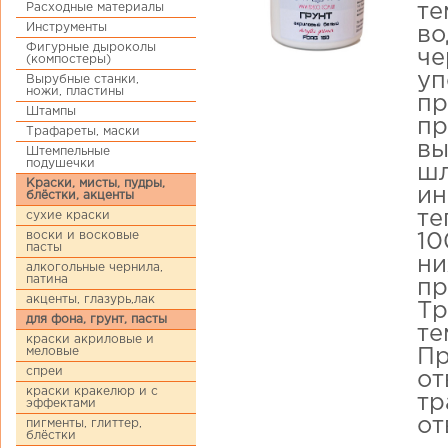
Расходные материалы
те
Инструменты
во
Фигурные дыроколы
че
(компостеры)
уп
Вырубные станки,
ножи, пластины
пр
Штампы
пр
Трафареты, маски
вы
Штемпельные
подушечки
шл
Краски, мисты, пудры,
ин
блёстки, акценты
те
сухие краски
воски и восковые
10
пасты
ни
алкогольные чернила,
патина
пр
акценты, глазурь,лак
Тр
для фона, грунт, пасты
те
краски акриловые и
меловые
Пр
спреи
от
краски кракелюр и с
тр
эффектами
от
пигменты, глиттер,
блёстки