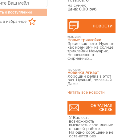
Товаров:
0
На сумму:
Цена: 0.00 руб.
ть о поступлении
ь в избранное
НОВОСТИ
26.07.2026
Новые триклейки
Яркие как лето, Нужные
как крем SPF на солнце
триклейки Мемуарис.
Непременно в
фирменных...
15.07.2026
Новинки Агиарт
Хороший релиз в этот
раз. Нужный, полезный.
Даже...
Читать все новости
ОБРАТНАЯ
СВЯЗЬ
У Вас есть
возможность
высказать свое мнение
о нашей работе.
Ни одно сообщение не
останется без