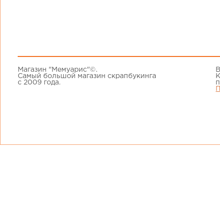
Магазин "Мемуарис"©.
В
Самый большой магазин скрапбукинга
К
с 2009 года.
п
П