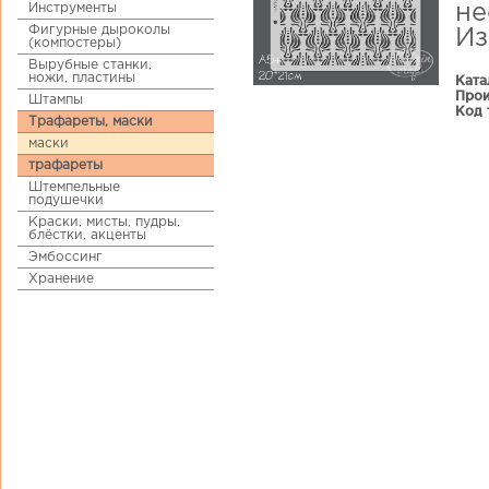
Инструменты
не
Фигурные дыроколы
Из
(компостеры)
Вырубные станки,
ножи, пластины
Ката
Прои
Штампы
Код 
Трафареты, маски
маски
трафареты
Штемпельные
подушечки
Краски, мисты, пудры,
блёстки, акценты
Эмбоссинг
Хранение