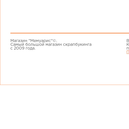
Магазин "Мемуарис"©.
В
Самый большой магазин скрапбукинга
К
с 2009 года.
п
П