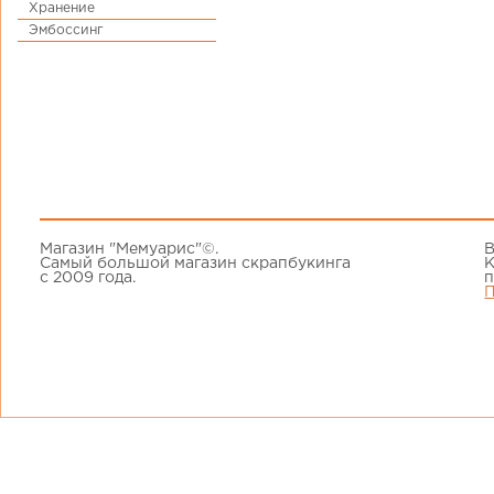
Хранение
Эмбоссинг
Магазин "Мемуарис"©.
В
Самый большой магазин скрапбукинга
К
с 2009 года.
п
П