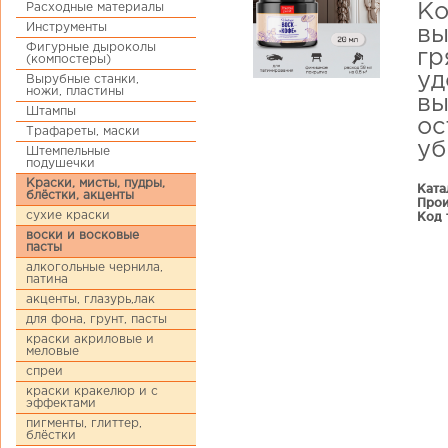
Расходные материалы
Ко
Инструменты
вы
Фигурные дыроколы
гр
(компостеры)
уд
Вырубные станки,
ножи, пластины
вы
Штампы
ос
Трафареты, маски
уб
Штемпельные
подушечки
Краски, мисты, пудры,
Ката
блёстки, акценты
Прои
сухие краски
Код 
воски и восковые
пасты
алкогольные чернила,
патина
акценты, глазурь,лак
для фона, грунт, пасты
краски акриловые и
меловые
спреи
краски кракелюр и с
эффектами
пигменты, глиттер,
блёстки