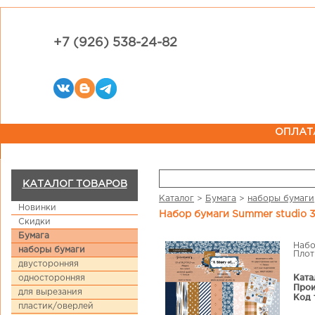
+7 (926) 538-24-82
ОПЛАТ
КАТАЛОГ ТОВАРОВ
Каталог
>
Бумага
>
наборы бумаги
Новинки
Набор бумаги Summer studio 30.
Скидки
Бумага
Набо
наборы бумаги
Плот
двусторонняя
Ката
односторонняя
Прои
для вырезания
Код 
пластик/оверлей