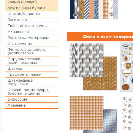
калька (веллум)
другие виды бумаги
Картон/Кардсток
Заготовки
Ткань, кожзам, замша
Украшения
Фото с этим товаром
Расходные материалы
Инструменты
Фигурные дыроколы
(компостеры)
Вырубные станки,
ножи, пластины
Штампы
Трафареты, маски
Штемпельные
подушечки
Краски, мисты, пудры,
блёстки, акценты
Эмбоссинг
Хранение