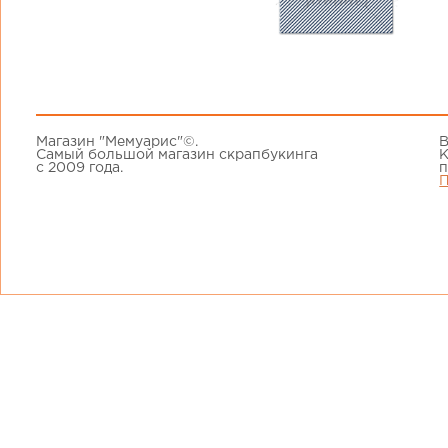
Магазин "Мемуарис"©.
В
Самый большой магазин скрапбукинга
К
с 2009 года.
п
П