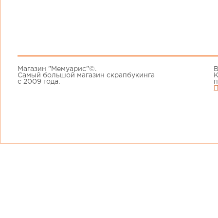
Магазин "Мемуарис"©.
В
Самый большой магазин скрапбукинга
К
с 2009 года.
п
П