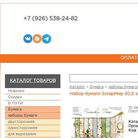
+7 (926) 538-24-82
ОПЛАТ
КАТАЛОГ ТОВАРОВ
Каталог
>
Бумага
>
наборы бумаги
Новинки
Набор бумаги ScrapМир 30,5 х
Скидки
В ПУТИ
10 л
Бумага
Плот
наборы бумаги
Ката
двусторонняя
Прои
односторонняя
Код 
для вырезания