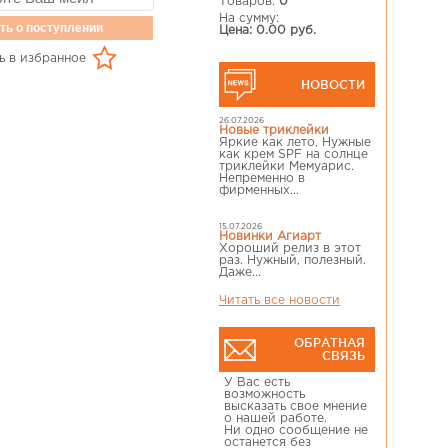
Товаров:
0
На сумму:
ть о поступлении
Цена: 0.00 руб.
ь в избранное
НОВОСТИ
26.07.2026
Новые триклейки
Яркие как лето, Нужные
как крем SPF на солнце
триклейки Мемуарис.
Непременно в
фирменных...
15.07.2026
Новинки Агиарт
Хороший релиз в этот
раз. Нужный, полезный.
Даже...
Читать все новости
ОБРАТНАЯ
СВЯЗЬ
У Вас есть
возможность
высказать свое мнение
о нашей работе.
Ни одно сообщение не
останется без