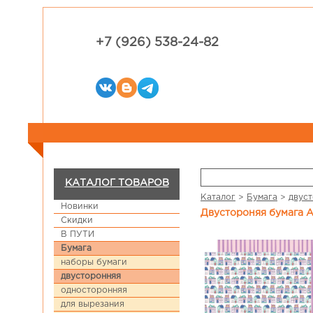
+7 (926) 538-24-82
КАТАЛОГ ТОВАРОВ
Каталог
>
Бумага
>
двус
Новинки
Двустороняя бумага A
Скидки
В ПУТИ
Бумага
наборы бумаги
двусторонняя
односторонняя
для вырезания