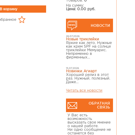
Товаров:
0
На сумму:
Цена: 0.00 руб.
збранное
НОВОСТИ
26.07.2026
Новые триклейки
Яркие как лето, Нужные
как крем SPF на солнце
триклейки Мемуарис.
Непременно в
фирменных...
15.07.2026
Новинки Агиарт
Хороший релиз в этот
раз. Нужный, полезный.
Даже...
Читать все новости
ОБРАТНАЯ
СВЯЗЬ
У Вас есть
возможность
высказать свое мнение
о нашей работе.
Ни одно сообщение не
останется без