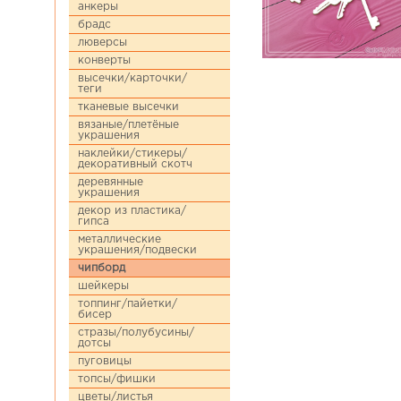
анкеры
брадс
люверсы
конверты
высечки/карточки/
теги
тканевые высечки
вязаные/плетёные
украшения
наклейки/стикеры/
декоративный скотч
деревянные
украшения
декор из пластика/
гипса
металлические
украшения/подвески
чипборд
шейкеры
топпинг/пайетки/
бисер
стразы/полубусины/
дотсы
пуговицы
топсы/фишки
цветы/листья