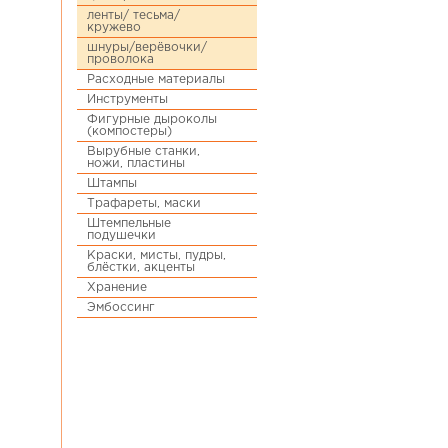
ленты/ тесьма/
кружево
шнуры/верёвочки/
проволока
Расходные материалы
Инструменты
Фигурные дыроколы
(компостеры)
Вырубные станки,
ножи, пластины
Штампы
Трафареты, маски
Штемпельные
подушечки
Краски, мисты, пудры,
блёстки, акценты
Хранение
Эмбоссинг