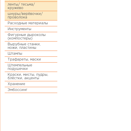
ленты/ тесьма/
кружево
шнуры/верёвочки/
проволока
Расходные материалы
Инструменты
Фигурные дыроколы
(компостеры)
Вырубные станки,
ножи, пластины
Штампы
Трафареты, маски
Штемпельные
подушечки
Краски, мисты, пудры,
блёстки, акценты
Хранение
Эмбоссинг