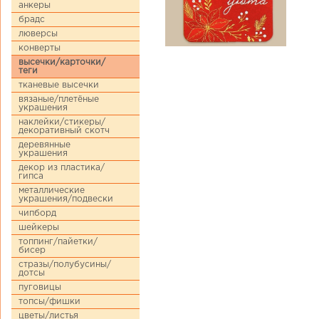
анкеры
брадс
люверсы
конверты
высечки/карточки/
теги
тканевые высечки
вязаные/плетёные
украшения
наклейки/стикеры/
декоративный скотч
деревянные
украшения
декор из пластика/
гипса
металлические
украшения/подвески
чипборд
шейкеры
топпинг/пайетки/
бисер
стразы/полубусины/
дотсы
пуговицы
топсы/фишки
цветы/листья