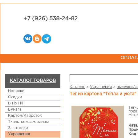
+7 (926) 538-24-82
ОПЛАТ
КАТАЛОГ ТОВАРОВ
Каталог
>
Украшения
>
высечки/к
Новинки
Тег из картона "Тепла и уюта"
Скидки
В ПУТИ
Тег-
Бумага
подв
Мате
Картон/Кардсток
Ткань, кожзам, замша
Ката
Заготовки
Прои
Код 
Украшения