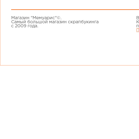
Магазин "Мемуарис"©.
В
Самый большой магазин скрапбукинга
К
с 2009 года.
п
П