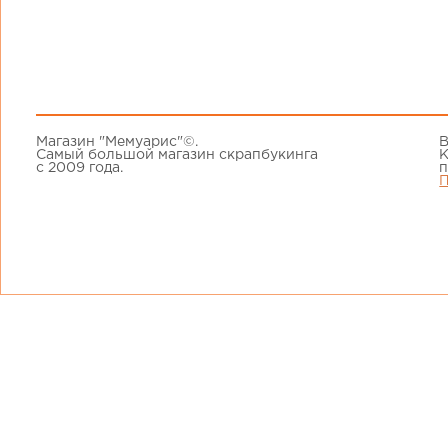
Магазин "Мемуарис"©.
В
Самый большой магазин скрапбукинга
К
с 2009 года.
п
П