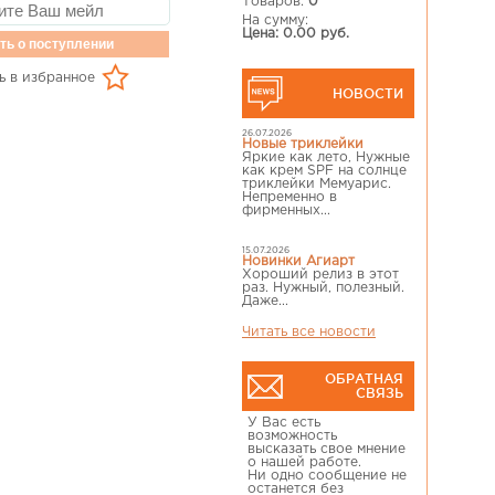
Товаров:
0
На сумму:
Цена: 0.00 руб.
ть о поступлении
ь в избранное
НОВОСТИ
26.07.2026
Новые триклейки
Яркие как лето, Нужные
как крем SPF на солнце
триклейки Мемуарис.
Непременно в
фирменных...
15.07.2026
Новинки Агиарт
Хороший релиз в этот
раз. Нужный, полезный.
Даже...
Читать все новости
ОБРАТНАЯ
СВЯЗЬ
У Вас есть
возможность
высказать свое мнение
о нашей работе.
Ни одно сообщение не
останется без