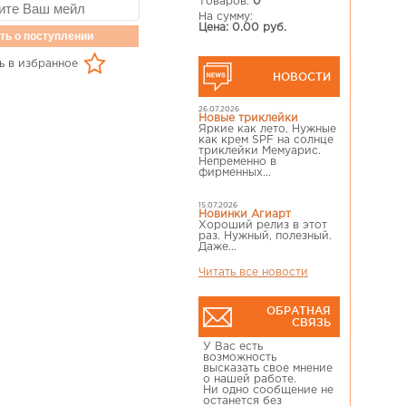
Товаров:
0
На сумму:
Цена: 0.00 руб.
ть о поступлении
ь в избранное
НОВОСТИ
26.07.2026
Новые триклейки
Яркие как лето, Нужные
как крем SPF на солнце
триклейки Мемуарис.
Непременно в
фирменных...
15.07.2026
Новинки Агиарт
Хороший релиз в этот
раз. Нужный, полезный.
Даже...
Читать все новости
ОБРАТНАЯ
СВЯЗЬ
У Вас есть
возможность
высказать свое мнение
о нашей работе.
Ни одно сообщение не
останется без