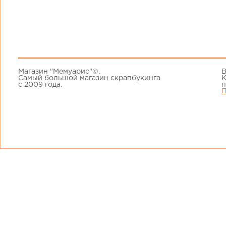
Магазин "Мемуарис"©.
В
Самый большой магазин скрапбукинга
К
с 2009 года.
п
П