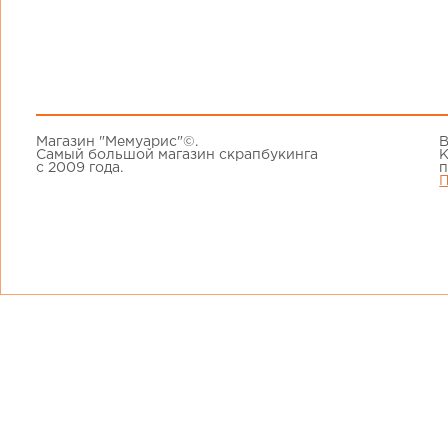
Магазин "Мемуарис"©.
В
Самый большой магазин скрапбукинга
К
с 2009 года.
п
П