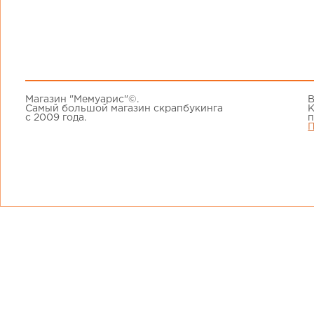
Магазин "Мемуарис"©.
В
Самый большой магазин скрапбукинга
К
с 2009 года.
п
П