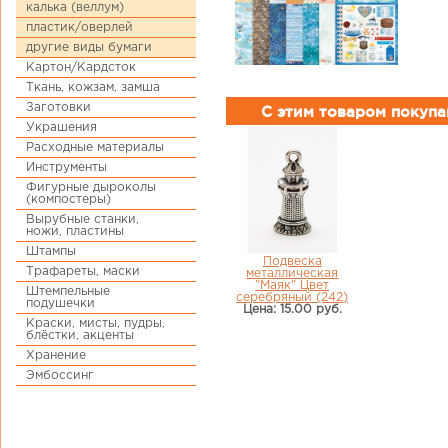
калька (веллум)
пластик/оверлей
другие виды бумаги
Картон/Кардсток
Ткань, кожзам, замша
Заготовки
С этим товаром покуп
Украшения
Расходные материалы
Инструменты
Фигурные дыроколы
(компостеры)
Вырубные станки,
ножи, пластины
Штампы
Подвеска
Трафареты, маски
металлическая
"Маяк" Цвет
Штемпельные
серебряный (242)
подушечки
Цена: 15.00 руб.
Краски, мисты, пудры,
блёстки, акценты
Хранение
Эмбоссинг