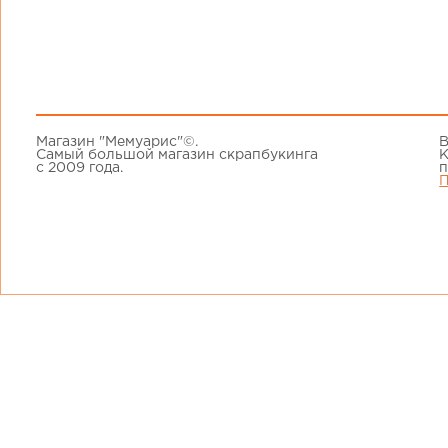
Магазин "Мемуарис"©.
В
Самый большой магазин скрапбукинга
К
с 2009 года.
п
П