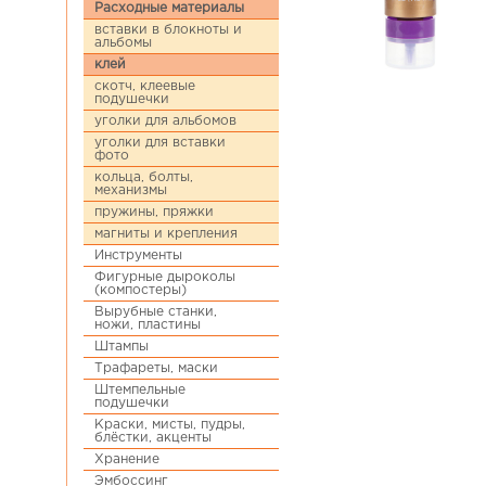
Расходные материалы
вставки в блокноты и
альбомы
клей
скотч, клеевые
подушечки
уголки для альбомов
уголки для вставки
фото
кольца, болты,
механизмы
пружины, пряжки
магниты и крепления
Инструменты
Фигурные дыроколы
(компостеры)
Вырубные станки,
ножи, пластины
Штампы
Трафареты, маски
Штемпельные
подушечки
Краски, мисты, пудры,
блёстки, акценты
Хранение
Эмбоссинг