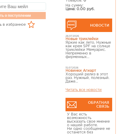
Товаров:
0
На сумму:
Цена: 0.00 руб.
ть о поступлении
ь в избранное
НОВОСТИ
26.07.2026
Новые триклейки
Яркие как лето, Нужные
как крем SPF на солнце
триклейки Мемуарис.
Непременно в
фирменных...
15.07.2026
Новинки Агиарт
Хороший релиз в этот
раз. Нужный, полезный.
Даже...
Читать все новости
ОБРАТНАЯ
СВЯЗЬ
У Вас есть
возможность
высказать свое мнение
о нашей работе.
Ни одно сообщение не
останется без