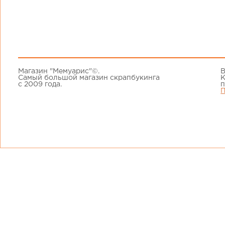
Магазин "Мемуарис"©.
В
Самый большой магазин скрапбукинга
К
с 2009 года.
п
П