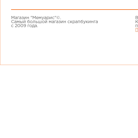
Магазин "Мемуарис"©.
В
Самый большой магазин скрапбукинга
К
с 2009 года.
п
П