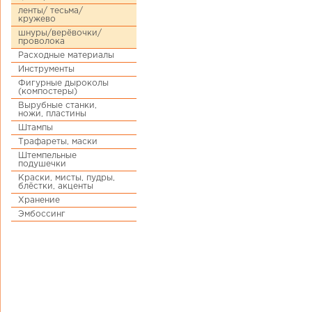
ленты/ тесьма/
кружево
шнуры/верёвочки/
проволока
Расходные материалы
Инструменты
Фигурные дыроколы
(компостеры)
Вырубные станки,
ножи, пластины
Штампы
Трафареты, маски
Штемпельные
подушечки
Краски, мисты, пудры,
блёстки, акценты
Хранение
Эмбоссинг