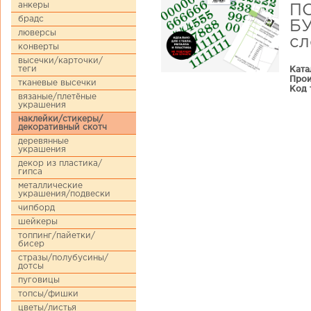
анкеры
П
брадс
БУ
люверсы
сл
конверты
высечки/карточки/
Ката
теги
Прои
тканевые высечки
Код 
вязаные/плетёные
украшения
наклейки/стикеры/
декоративный скотч
деревянные
украшения
декор из пластика/
гипса
металлические
украшения/подвески
чипборд
шейкеры
топпинг/пайетки/
бисер
стразы/полубусины/
дотсы
пуговицы
топсы/фишки
цветы/листья