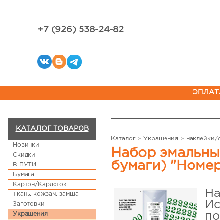
+7 (926) 538-24-82
ОПЛАТ
КАТАЛОГ ТОВАРОВ
Каталог
>
Украшения
>
наклейки/
Новинки
Набор эмальных наклеек PaperRus (не подходят для
Скидки
бумаги) "Номе
В ПУТИ
Бумага
Картон/Кардсток
На
Ткань, кожзам, замша
Ис
Заготовки
Украшения
по