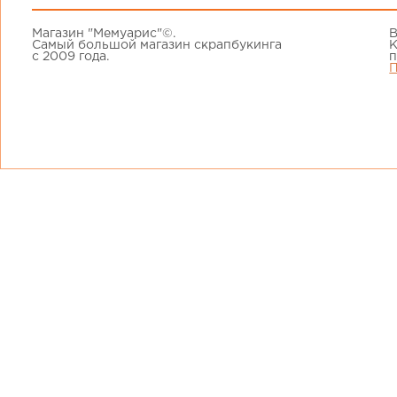
Магазин "Мемуарис"©.
В
Самый большой магазин скрапбукинга
К
с 2009 года.
п
П