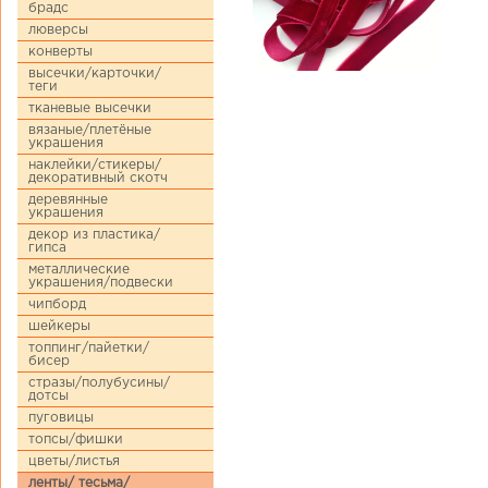
брадс
люверсы
конверты
высечки/карточки/
теги
тканевые высечки
вязаные/плетёные
украшения
наклейки/стикеры/
декоративный скотч
деревянные
украшения
декор из пластика/
гипса
металлические
украшения/подвески
чипборд
шейкеры
топпинг/пайетки/
бисер
стразы/полубусины/
дотсы
пуговицы
топсы/фишки
цветы/листья
ленты/ тесьма/