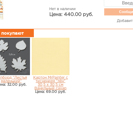
Нет в наличии
Сообщи
Цена: 440.00 руб.
Добавит
м покупают
пборд "Листья
Картон MrPainter с
маленький"
тиснением "лён"
на: 32.00 руб.
30,5 х 30,5 см
Ванильный сахар
Цена: 69.00 руб.