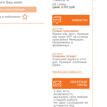
Товаров:
0
На сумму:
Цена: 0.00 руб.
ть о поступлении
ь в избранное
НОВОСТИ
26.07.2026
Новые триклейки
Яркие как лето, Нужные
как крем SPF на солнце
триклейки Мемуарис.
Непременно в
фирменных...
15.07.2026
Новинки Агиарт
Хороший релиз в этот
раз. Нужный, полезный.
Даже...
Читать все новости
ОБРАТНАЯ
СВЯЗЬ
У Вас есть
возможность
высказать свое мнение
о нашей работе.
Ни одно сообщение не
останется без