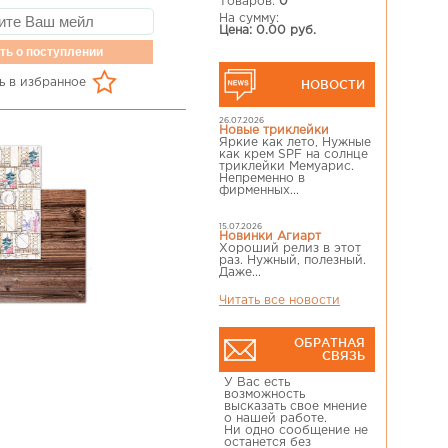
Товаров:
0
На сумму:
Цена: 0.00 руб.
ть о поступлении
ь в избранное
НОВОСТИ
26.07.2026
Новые триклейки
Яркие как лето, Нужные
как крем SPF на солнце
триклейки Мемуарис.
Непременно в
фирменных...
15.07.2026
Новинки Агиарт
Хороший релиз в этот
раз. Нужный, полезный.
Даже...
Читать все новости
ОБРАТНАЯ
СВЯЗЬ
У Вас есть
возможность
высказать свое мнение
о нашей работе.
Ни одно сообщение не
останется без