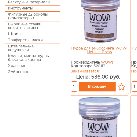
Расходные материалы
Инструменты
Фигурные дыроколы
(компостеры)
Вырубные станки,
ножи, пластины
Штампы
Трафареты, маски
Штемпельные
Пудра для эмбоссинга WOW!
Пу
подушечки
Metallic Brass
Краски, мисты, пудры,
блёстки, акценты
Производитель
WOW!
Пр
Хранение
Код товара
520113
Ко
Заканчивается!
По
Эмбоссинг
Цена: 536.00 руб.