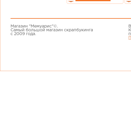
Магазин "Мемуарис"©.
В
Самый большой магазин скрапбукинга
К
с 2009 года.
п
П