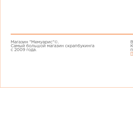
Магазин "Мемуарис"©.
В
Самый большой магазин скрапбукинга
К
с 2009 года.
п
П