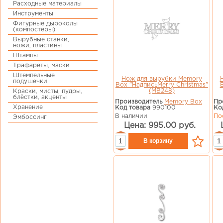
Расходные материалы
Инструменты
Фигурные дыроколы
(компостеры)
Вырубные станки,
ножи, пластины
Штампы
Трафареты, маски
Штемпельные
Нож для вырубки Memory
подушечки
Box "НадписьMerry Christmas"
(MB248)
Краски, мисты, пудры,
блёстки, акценты
Производитель
Memory Box
Пр
Хранение
Код товара
990100
Ко
В наличии
По
Эмбоссинг
Цена: 995.00 руб.